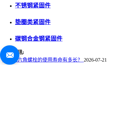
不锈钢紧固件
垫圈类紧固件
高强度六角螺栓的包装方式有哪些？
2026-07-17
重型六角螺母的关键特点有哪些？
2026-08-06
高强度六角螺栓的防腐措施有哪些？
2026-08-02
碳钢合金钢紧固件
高强度六角螺栓在桥梁工程中的作用？
2026-07-29
新闻资讯:
高强度六角螺栓的环保要求有哪些？
2026-07-25
高强度六角螺栓的使用寿命有多长？
2026-07-21
高强度六角螺栓的包装方式有哪些？
2026-07-17
重型六角螺母的关键特点有哪些？
2026-08-06
产品展示
不锈钢紧固件
垫圈类紧固件
碳钢合金钢紧固件
关于我们
企业简介
质保质控
质保质控
合作伙伴
合作伙伴